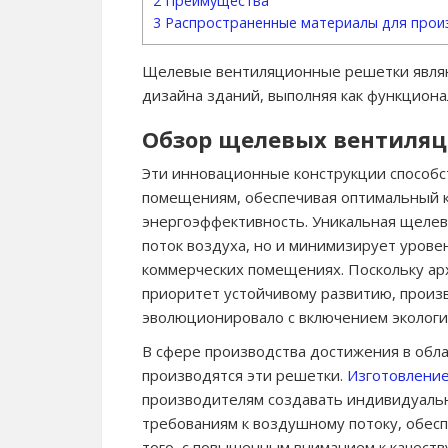
2
Преимущества
3
Распространенные материалы для прои
Щелевые вентиляционные решетки явля
дизайна зданий, выполняя как функциона
Обзор щелевых вентиля
Эти инновационные конструкции способ
помещениям, обеспечивая оптимальный 
энергоэффективность. Уникальная щелев
поток воздуха, но и минимизирует уровен
коммерческих помещениях. Поскольку ар
приоритет устойчивому развитию, прои
эволюционировало с включением экологи
В сфере производства достижения в обла
производятся эти решетки.
Изготовлени
производителям создавать индивидуаль
требованиям к воздушному потоку, обесп
того, с повышенным вниманием к качеств