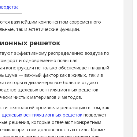
зводства
ются важнейшим компонентом современного
льные, так и эстетические функции.
ционных решеток
ствуют эффективному распределению воздуха по
комфорт и одновременно повышая
ая конструкция не только обеспечивает плавный
ь шума — важный фактор как в жилых, так и в
хитекторы и дизайнеры все больше отдают
зводство щелевых вентиляционных решеток
чески чистых материалов и методов.
сти технологий произвели революцию в том, как
е щелевых вентиляционных решеток
позволяет
ные решения, которые отвечают конкретным
ечивая при этом долговечность и стиль. Кроме
у воздуха в помещениях и последствиям для