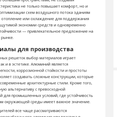
ктеристика не только повышает комфорт, но и
 оптимизации схем воздушного потока зданиям
а отопление или охлаждение для поддержания
ощутимой экономии средств и одновременно
стойчивости — привлекательное предложение на
 рынке.
иалы для производства
ных решеток выбор материалов играет
ак и в эстетике. Алюминий является
егкости, коррозионной стойкости и простоты
зволяет создавать сложные конструкции, которые
 современные архитектурные стили. Кроме того,
ную альтернативу с превосходной
ой для промышленных условий, где устойчивость
ам окружающей среды имеет важное значение.
дителей все чаще рассматриваются
ереработанного алюминия или пластика в