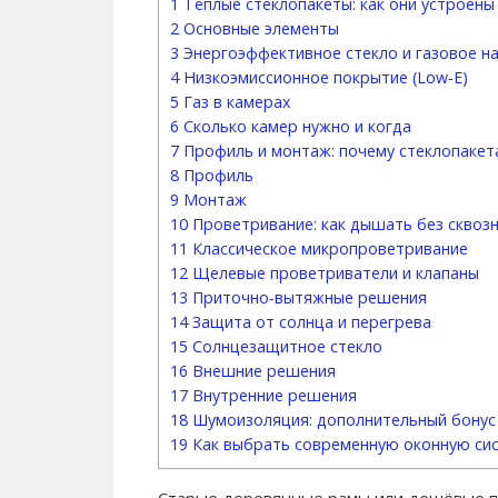
1
Тёплые стеклопакеты: как они устроены
2
Основные элементы
3
Энергоэффективное стекло и газовое н
4
Низкоэмиссионное покрытие (Low‑E)
5
Газ в камерах
6
Сколько камер нужно и когда
7
Профиль и монтаж: почему стеклопакет
8
Профиль
9
Монтаж
10
Проветривание: как дышать без сквозн
11
Классическое микропроветривание
12
Щелевые проветриватели и клапаны
13
Приточно‑вытяжные решения
14
Защита от солнца и перегрева
15
Солнцезащитное стекло
16
Внешние решения
17
Внутренние решения
18
Шумоизоляция: дополнительный бонус
19
Как выбрать современную оконную сис