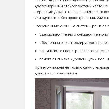
Старые деревянные рамы или дешёвые пл
двухкамерными стеклопакетами часто не 
Через них уходит тепло, возникают скво
или «душить» без проветривания, или от
Современные оконные системы решают ср
удерживают тепло и снижают теплопо
обеспечивают контролируемое проветр
защищают от перегрева и слепящего с
помогают снизить уровень уличного ш
При этом важны не только сами стеклопа
дополнительные опции.