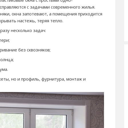
астиковые окна с простыми одно-
справляются с задачами современного жилья.
зняки, окна запотевают, а помещения приходится
крывать настежь, теряя тепло.
азу несколько задач:
тери;
ивание без сквозняков;
олнца;
ума.
кеты, но и профиль, фурнитура, монтаж и